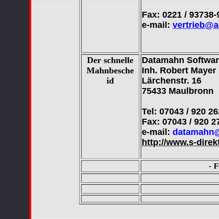
Fax: 0221 / 93738-
e-mail:
vertrieb@a
Der schnelle
Datamahn Softwa
Mahnbesche
Inh. Robert Mayer
id
Lärchenstr. 16
75433 Maulbronn
Tel: 07043 / 920 2
Fax: 07043 / 920 2
e-mail:
datamahn@s
http://www.s-dire
- 