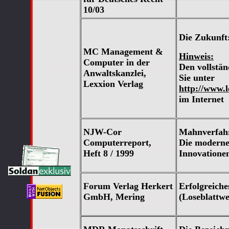
10/03
Die Zukunft
MC Management &
Hinweis:
Computer in der
Den vollstän
Anwaltskanzlei,
Sie unter
Lexxion Verlag
http://www.
im Internet
NJW-Cor
Mahnverfahr
Computerreport,
Die moderne J
Heft 8 / 1999
Innovationen
Forum Verlag Herkert
Erfolgreich
GmbH, Mering
(Loseblattwe