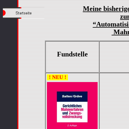
Meine bisherig
zu
“Automatisie
Mahn
Fundstelle
! NEU !