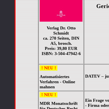
Geri
Verlag Dr. Otto
Schmidt
ca. 270 Seiten, DIN
A5, brosch.
Preis: 39,80 EUR
ISBN: 3-504-47942-6
! NEU !
DATEV – jur
Automatisiertes
Verfahren - Online
mahnen
! NEU !
Ein Frage vo
MDR Monatsschrift
- Firma oder
für Deutsches Recht