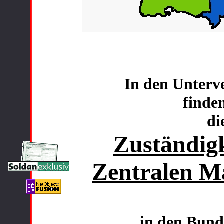
In den Unterv
finde
di
Zuständigk
Zentralen M
in den Bund